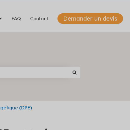
Demander un devis
FAQ
Contact
enu pour Qui sommes-nous
Afficher le sous-menu pour Nos solutions
rgétique (DPE)