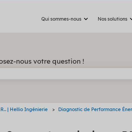
Qui sommes-nous
Nos solutions
Afficher le sous-m
osez-nous votre question !
e champ de recherche est vide.
... | Hellio Ingénierie
Diagnostic de Performance Éne