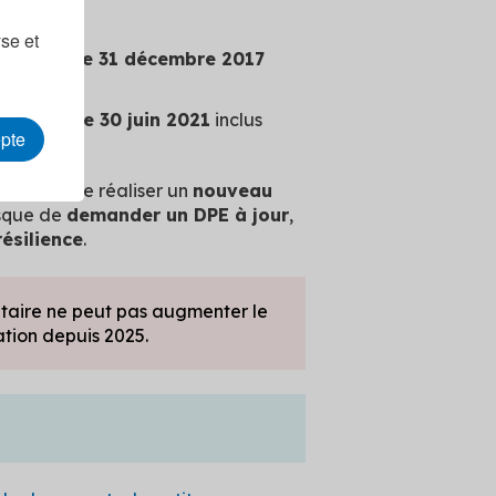
yse et
 2013 et le 31 décembre 2017
2 ;
 2018 et le 30 juin 2021
inclus
epte
 conseillé de réaliser un
nouveau
isque de
demander un DPE à jour
,
résilience
.
étaire ne peut pas augmenter le
cation depuis 2025.