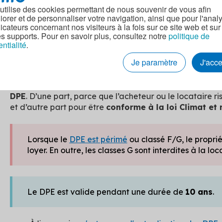
caduques :
 utilise des cookies permettant de nous souvenir de vous afin
iorer et de personnaliser votre navigation, ainsi que pour l'anal
er
dicateurs concernant nos visiteurs à la fois sur ce site web et sur
DPE (vierges ou non) réalisés entre le
1
janvier
es supports. Pour en savoir plus, consultez notre
politique de
inclus étaient valables jusqu'au 31 décembre 202
entialité
.
er
DPE (vierges ou non) réalisés entre le
1
janvier
Je paramètre
J'acc
étaient valables jusqu'au 31 décembre 2024.
er
Si votre DPE a été réalisé avant le 1
juillet 2021, il est
DPE
. D’une part, parce que l’acheteur ou le locataire r
et d’autre part pour être
conforme à la loi Climat et 
Lorsque le
DPE est périmé
ou classé F/G, le propri
loyer. En outre, les classes G sont interdites à la lo
Le DPE est valide pendant une durée de
10 ans
.