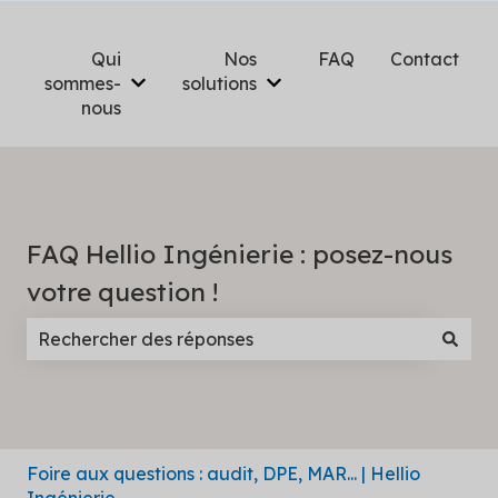
Qui
Nos
FAQ
Contact
sommes-
solutions
Afficher le sous-menu pour Qui sommes-n
Afficher le sous-menu pou
nous
FAQ Hellio Ingénierie : posez-nous
votre question !
Il n'y a aucune suggestion car le champ de recherc
Foire aux questions : audit, DPE, MAR... | Hellio
Ingénierie