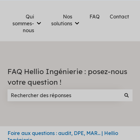
Qui
Nos
FAQ
Contact
sommes-
solutions
Afficher le sous-menu pour Qui sommes-n
Afficher le sous-menu pou
nous
FAQ Hellio Ingénierie : posez-nous
votre question !
Il n'y a aucune suggestion car le champ de recherc
Foire aux questions : audit, DPE, MAR... | Hellio
Ingénierie