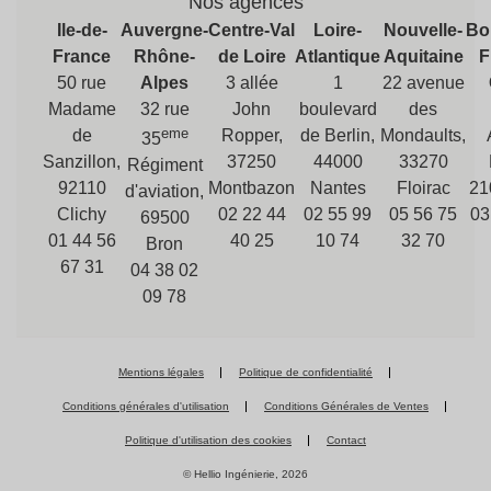
Nos agences
Ile-de-
Auvergne-
Centre-Val
Loire-
Nouvelle-
Bo
France
Rhône-
de Loire
Atlantique
Aquitaine
F
50 rue
Alpes
3 allée
1
22 avenue
Madame
32 rue
John
boulevard
des
eme
de
Ropper,
de Berlin,
Mondaults,
35
Sanzillon,
37250
44000
33270
Régiment
92110
Montbazon
Nantes
Floirac
21
d'aviation,
Clichy
02 22 44
02 55 99
05 56 75
03
69500
01 44 56
40 25
10 74
32 70
Bron
67 31
04 38 02
09 78
Mentions légales
Politique de confidentialité
Conditions générales d'utilisation
Conditions Générales de Ventes
Politique d'utilisation des cookies
Contact
© Hellio Ingénierie, 2026