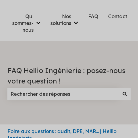
Qui
Nos
FAQ
Contact
sommes-
solutions
Afficher le sous-menu pour Qui sommes-n
Afficher le sous-menu pou
nous
FAQ Hellio Ingénierie : posez-nous
votre question !
Il n'y a aucune suggestion car le champ de recherc
Foire aux questions : audit, DPE, MAR... | Hellio
Ingénierie